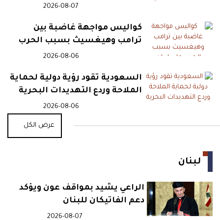
2026-08-07
11:08
هرمز يشهد تباطؤاً حاداً للملاحة
بالتزامن مع مفاوضات إيران وعُمان
كواليس مواجهة غاضبة بين
ترامب وهيغسيث بسبب الحرب
على إيران
2026-08-06
10:47
الفقر يتسع في اليمن مع تراجع
المساعدات الدولية
السعودية تقود رؤية دولية لحماية
الملاحة وردع التهديدات البحرية
2026-08-06
10:45
لبنان:الغارات الإسرائيلية
عرض الكل
تسبق استحقاق أيلول التفاوضي
لبنان
10:23
وزارة الطاقة اللبنانية تعلن
تعديلًا جديدًا لأسعار المحروقات
الراعي يشيد بمواقف عون ويؤكد
دعم الفاتيكان للبنان
10:10
2026-08-07
مأساة في مدرسة تايلاندية..