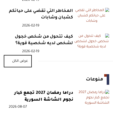
2026-02-19
وتخلف أكثر من 100 قتيل
المخاطر التي تقضي على حياتكم
كشبان وشابات
16:22
بيان مشترك لـ8 دول: إسرائيل
2026-02-19
تقوض جهود إنهاء الحرب في غزة
كيف تتحول من شخص خجول
لشخص لديه شخصية قوية؟
15:58
اعتصام أمام مجلس الوزراء..
2026-02-19
أساتذة الجامعة اللبنانية يرفعون
عرض الكل
سقف التصعيد
15:50
هواتف ميسي ورونالدو الفاخرة..
منوعات
أسعار تصل إلى 16 ألف دولار
دراما رمضان 2027 تجمع كبار
نجوم الشاشة السورية
15:41
هل أنقذت الصين أسواق النفط
2026-08-07
رغم إغلاق مضيق هرمز؟