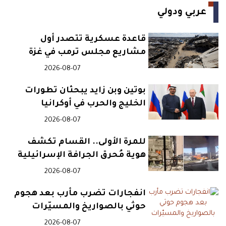
عربي ودولي
23:53
أصالة تكشف تفاصيل أول زيارة
إلى دمشق منذ سنوات
قاعدة عسكرية تتصدر أول
مشاريع مجلس ترمب في غزة
2026-08-07
23:23
فجوة تمويلية هائلة تعرقل
إعادة إعمار غزة بعد الحرب
بوتين وبن زايد يبحثان تطورات
الخليج والحرب في أوكرانيا
2026-08-07
23:15
منبر أنصار الرسول.. جماعة
للمرة الأولى.. القسام تكشف
غامضة تبنت تفجير جرمانا
هوية مُحرق الجرافة الإسرائيلية
2026-08-07
22:52
قفزة قياسية بإحالات التطرف
انفجارات تضرب مأرب بعد هجوم
تثير مخاوف أمنية في بريطانيا
حوثي بالصواريخ والمسيّرات
2026-08-07