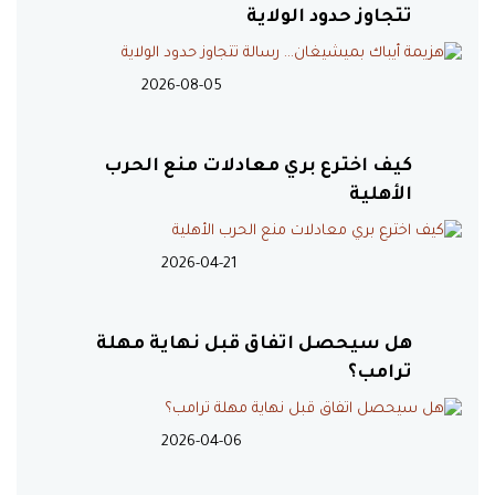
تتجاوز حدود الولاية
19:21
رغم الاعتذار.. يويفا يتمسك
بمقاطعة بطولات فيفا
2026-08-05
كيف اخترع بري معادلات منع الحرب
19:03
رسوم النفايات الجديدة تشعل
الأهلية
اعتراض الهيئات الاقتصادية في لبنان
2026-04-21
18:39
فضيحة فساد مدوية تهز
المصرف العقاري السوري
هل سيحصل اتفاق قبل نهاية مهلة
ترامب؟
18:34
الأمير علي: صرف المستحقات
لن يدفعنا لدعم إنفانتينو
2026-04-06