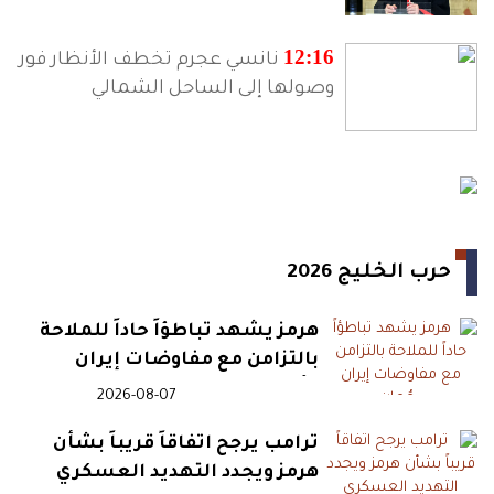
ترامب يأمر بملاحقة مسربي معلومات الذخيرة الأميركية
12:16
نانسي عجرم تخطف الأنظار فور
الاحتلال يخلف دماراً واسعاً ويعتقل العشرات في قلنديا
وصولها إلى الساحل الشمالي
فخ الوظائف الوهمية يحول كينيين إلى رهائن في ليبيا
12:04
للمرة الأولى.. القسام تكشف
هوية مُحرق الجرافة الإسرائيلية
حرب الخليج 2026
12:00
يويفا يحدد مواصفات خليفة
إنفانتينو قبل انتخابات 2027
هرمز يشهد تباطؤاً حاداً للملاحة
بالتزامن مع مفاوضات إيران
وعُمان
2026-08-07
11:13
انفجارات تضرب مأرب بعد
هجوم حوثي بالصواريخ والمسيّرات
ترامب يرجح اتفاقاً قريباً بشأن
هرمز ويجدد التهديد العسكري