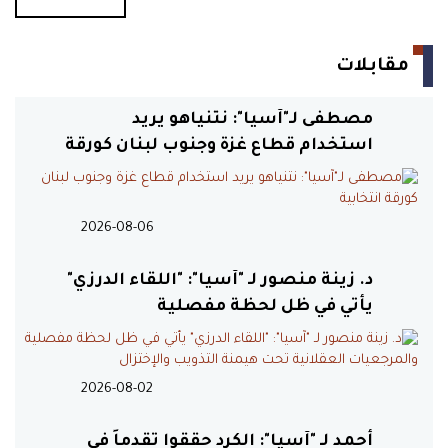
السياسية وتعقيدات الواقع
مقابلات
21:27
محمد صلاح يتلقى هدية عقارية
مصطفى لـ"آسيا": نتنياهو يريد
من بلدية تركية
استخدام قطاع غزة وجنوب لبنان كورقة
انتخابية
21:24
كواليس مواجهة غاضبة بين
ترامب وهيغسيث بسبب الحرب على
2026-08-06
إيران
د. زينة منصور لـ "آسيا": "اللقاء الدرزي"
21:23
يأتي في ظل لحظة مفصلية
القنيطرة بين القصف
والمرجعيات العقلانية تحت هيمنة
والإفراجات واستمرار ملف المعتقلين
التذويب والإختزال
السوريين
2026-08-02
20:43
تفجير دامٍ يستهدف حافلة ركاب
أحمد لـ "آسيا": الكرد حققوا تقدماً في
في جرمانا