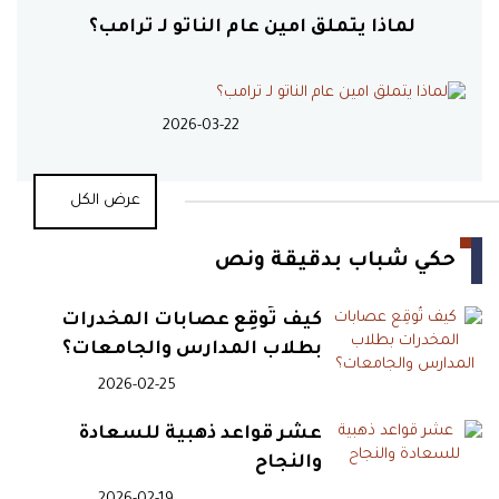
18:02
غزة تستعد لأول قاعدة
لماذا يتملق امين عام الناتو لـ ترامب؟
عسكرية ضمن ترتيبات ما بعد الحرب
2026-03-22
17:40
خبراء أمميون يحذرون: كوبا
تتجه نحو غزة صامتة
عرض الكل
17:35
هجوم حوثي يوقع 45 قتيلاً
حكي شباب بدقيقة ونص
وجريحًا بمعسكرات الحكومة اليمنية
كيف تُوقِع عصابات المخدرات
بطلاب المدارس والجامعات؟
16:52
أبراهام لينكولن تواجه أزمة
2026-02-25
صامتة تهدد كفاءتها القتالية
عشر قواعد ذهبية للسعادة
والنجاح
16:49
موجة هجرة دامية تضرب سبتة