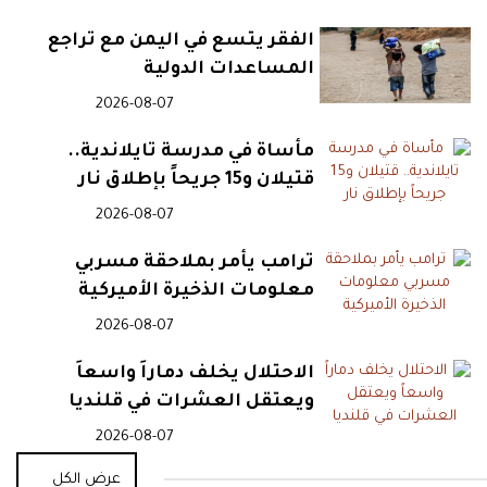
22:48
حقيقة فرض ضريبة جديدة على
الفقر يتسع في اليمن مع تراجع
البنزين في لبنان
المساعدات الدولية
2026-08-07
21:42
ادعاءات مضللة تربط فيديو
مأساة في مدرسة تايلاندية..
قديماً بتوترات الحدود السورية
قتيلان و15 جريحاً بإطلاق نار
العراقية
2026-08-07
21:40
دمشق تواصل إعادة هيكلة
ترامب يأمر بملاحقة مسربي
الجيش وتبديل قيادات الفرق
معلومات الذخيرة الأميركية
2026-08-07
21:37
ذخائر وقنابل من الحرب
الاحتلال يخلف دماراً واسعاً
العالمية الثانية تظهر في الدانوب
ويعتقل العشرات في قلنديا
2026-08-07
21:31
دمشق وحزب الله بين الرسائل
عرض الكل