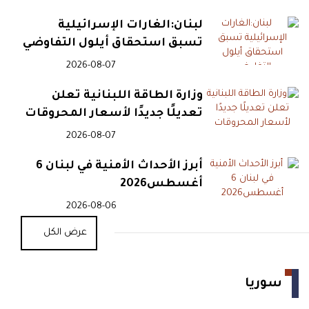
قتيلان و15 جريحاً بإطلاق نار
لبنان:الغارات الإسرائيلية
تسبق استحقاق أيلول التفاوضي
2026-08-07
09:15
ترامب يأمر بملاحقة مسربي
معلومات الذخيرة الأميركية
وزارة الطاقة اللبنانية تعلن
تعديلًا جديدًا لأسعار المحروقات
2026-08-07
09:12
الاحتلال يخلف دماراً واسعاً
ويعتقل العشرات في قلنديا
أبرز الأحداث الأمنية في لبنان 6
أغسطس2026
2026-08-06
09:10
ترامب يرجح اتفاقاً قريباً بشأن
عرض الكل
هرمز ويجدد التهديد العسكري
سوريا
08:53
دراما رمضان 2027 تجمع كبار
نجوم الشاشة السورية