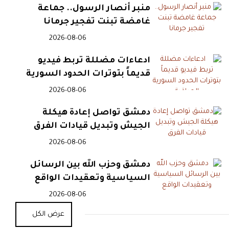
منبر أنصار الرسول.. جماعة
غامضة تبنت تفجير جرمانا
08:37
فخ الوظائف الوهمية يحول
2026-08-06
كينيين إلى رهائن في ليبيا
ادعاءات مضللة تربط فيديو
قديماً بتوترات الحدود السورية
العراقية
08:30
2026-08-06
الحوثيون ينقلون المواجهة إلى
نجران بعد ضرب معسكرات اليمن
دمشق تواصل إعادة هيكلة
الجيش وتبديل قيادات الفرق
2026-08-06
23:58
أبرز الأحداث الأمنية في غزة
والضفة الغربية 6 أغسطس2026
دمشق وحزب الله بين الرسائل
السياسية وتعقيدات الواقع
2026-08-06
23:55
أبرز الأحداث الأمنية في لبنان 6
أغسطس2026
عرض الكل