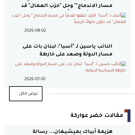
مسار الاندماج"" وحل "حزب العمال" قد
يكون تحولاً تاريخياً
20:40
السعودية تقود رؤية دولية
لحماية الملاحة وردع التهديدات
2026-08-02
البحرية
النائب ياسين لـ "آسيا": لبنان بات على
20:11
مسار الدولة وصعد على خارطة
أزمات أخلاقية تضرب
السياسة الدولية
الجمهوريين وتهدد مقاعدهم في
الكونغرس
2026-07-30
19:53
لغز اغتيال لاريجاني يشعل
عرض الكل
صراع الروايات داخل إيران
مقالات خضر عواركة
19:40
لماذا فشلت روما في انتزاع
اتفاق بين لبنان وإسرائيل؟
هزيمة أيباك بميشيغان... رسالة