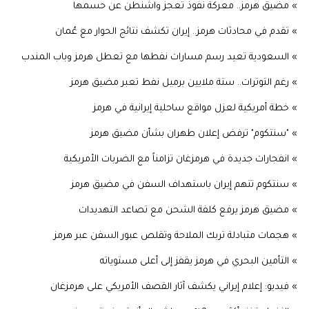
» مضيق هرمز.. معركة نفوذ تعجز واشنطن عن حسمها
» تقدم في محادثات هرمز.. إيران تكشف نتائج الحوار مع عُمان
» السعودية تعيد رسم مسارات نفطها مع تعطل هرمز وباب المندب
» رغم التوترات.. ستة ملايين برميل نفط تعبر مضيق هرمز
» خطة أمريكية لعزل مواقع ساحلية إيرانية في هرمز
» "سنتكوم" ترفض إعلان طهران بشأن مضيق هرمز
» انفجارات جديدة في هرمزغان تزامناً مع الضربات الأمريكية
» سنتكوم تتهم إيران باستهداف السفن في مضيق هرمز
» مضيق هرمز يرفع كلفة الشحن مع تصاعد التهديدات
» هجمات متبادلة تربك الملاحة وتقلص عبور السفن عبر هرمز
» التأمين البحري في هرمز يقفز إلى أعلى مستوياته
» فيديو: إعلام إيراني يكشف آثار القصف الأمريكي على هرمزغان