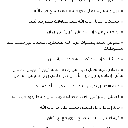
» ما الذي كشفته آخر معارك حزب الله قبل التهدئة؟
» عون وسلام يدفعان نحو حسم ملف سلاح حزب الله
» اشتباكات جنوباً.. حزب الله يصد محاولات تقدم إسرائيلية
» "رد حاسم من حزب الله على تقرير "سي ان ان
» غموض يحيط بعمليات حزب الله العسكرية.. عمليات غير معلنة ضد
مستوطنات
» مسيّرات حزب الله تصيب 4 جنود إسرائيليين
» مصادر عبرية: مقتل نقيب من وحدة النخبة “إيجوز” بجيش الاحتلال
متأثراً بإصابته بنيران حزب الله في جنوب لبنان يوم الخميس الماضي.
» قادة الاحتلال يقرّون بتنامي قدرات حزب الله رغم الحرب
» الجيش الإسرائيلي يكثف هجماته جنوب لبنان وسط ردود حزب الله
» حالة إحباط داخل الجيش بسبب طائرات حزب الله
» غراهام: حزب الله سيصبح أقوى مع أي اتفاق