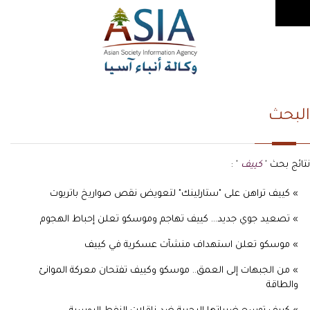
البحث
نتائج بحث '
كييف
' :
» كييف تراهن على "ستارلينك" لتعويض نقص صواريخ باتريوت
» تصعيد جوي جديد... كييف تهاجم وموسكو تعلن إحباط الهجوم
» موسكو تعلن استهداف منشآت عسكرية في كييف
» من الجبهات إلى العمق.. موسكو وكييف تفتحان معركة الموانئ
والطاقة