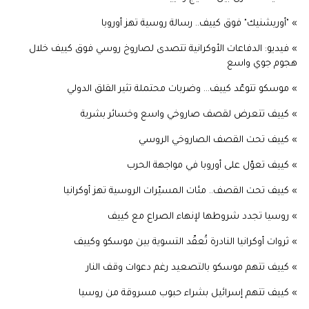
» "أوريشنيك" فوق كييف.. رسالة روسية تهز أوروبا
» فيديو: الدفاعات الأوكرانية تتصدى لصاروخ روسي فوق كييف خلال
هجوم جوي واسع
» موسكو تتوعّد كييف... وضربات محتملة تثير القلق الدولي
» كييف تتعرض لقصف صاروخي واسع وخسائر بشرية
» كييف تحت القصف الصاروخي الروسي
» كييف تعوّل على أوروبا في مواجهة الحرب
» كييف تحت القصف.. مئات المسيّرات الروسية تهز أوكرانيا
» روسيا تجدد شروطها لإنهاء الصراع مع كييف
» ثروات أوكرانيا النادرة تُعقّد التسوية بين موسكو وكييف
» كييف تتهم موسكو بالتصعيد رغم دعوات وقف النار
» كييف تتهم إسرائيل بشراء حبوب مسروقة من روسيا