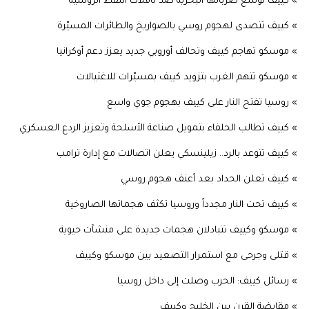
» كييف توسع ضرباتها البحرية ضد ناقلات النفط الروسية
» كييف تتصدى لهجوم روسي بالصواريخ والطائرات المسيّرة
» موسكو تهاجم كييف وتحالف أوروبي جديد يعزز دعم أوكرانيا
» موسكو تتهم الغرب بتزويد كييف بمسيّرات للاغتيالات
» روسيا تفتح النار على كييف بهجوم جوي واسع
» كييف تطالب الحلفاء بتمويل صناعة الأسلحة وتعزيز الردع العسكري
» كييف تتوعد بالرد.. زيلينسكي يعلن اتصالات مع إدارة ترامب
» كييف تعلن الحداد بعد أعنف هجوم روسي
» كييف تحت النار مجدداً وروسيا تكثف هجماتها الصاروخية
» موسكو وكييف تتبادلان هجمات جديدة على منشآت حيوية
» قتلى وجرحى مع استمرار التصعيد بين موسكو وكييف
» رسائل كييف: الحرب وصلت إلى داخل روسيا
» مقايضة القرن بين الخليج وكييف