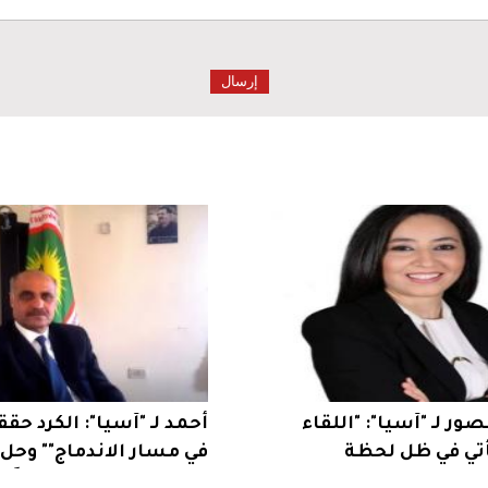
صور لـ "آسيا": "اللقاء
أحمد لـ "آسيا": الكرد حقق
أتي في ظل لحظة
في مسار الاندماج"" وحل
المرجعيات العقلانية
العمال" قد يكون تحولاً تا