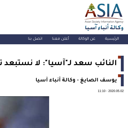
الرئيسية
عن الوكالة
أعلن معنا
اتصل بنا
النائب سعد لـ"آسيا": لا نستبعد ت
يوسف الصايغ - وكالة أنباء آسيا
11:10
-
2020.05.02