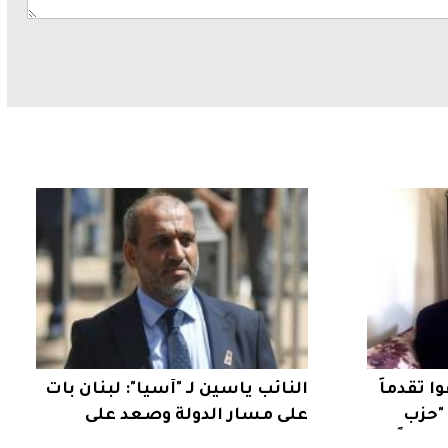
وا تقدماً
النائب ياسين لـ "آسيا": لبنان بات
 "حزب
على مسار الدولة وصعد على
ريخياً
خارطة السياسة الدولية