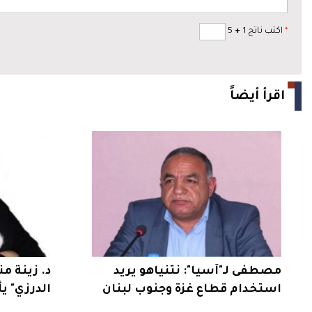
*
اكتب ناتج 1
+
5
اقرأ أيضاً
مصطفى لـ"آسيا": نتنياهو يريد
د. زينة من
استخدام قطاع غزة وجنوب لبنان
الدرزي" ي
كورقة انتخابية
مفصلية و