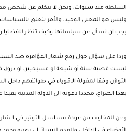
السلطة منذ سنوات، ونحن لا نتكلم عن شخص معزو
وليس هو المعني الوحيد، والأمر يتعلق بالسياسات 
يجب ان تسأل عن سياساتها وكيف تنظر للقضايا وما
وردا على سؤال حول رفع شعار المؤامرة ضد السنية 
ليست قضية سنة أو شيعة او مسيحيين او دروز، فال
التوازن وفقا لمقولة الاقوياء في طوائفهم داخل ال
بهذا الصراع، مجددا دعوته الى الدولة المدنية بعي
وعن المخاوف من عودة مسلسل التوتير في الشارع
الأوضاع في الداخل، والعدو الإسرائيلي يهمه وجود ح