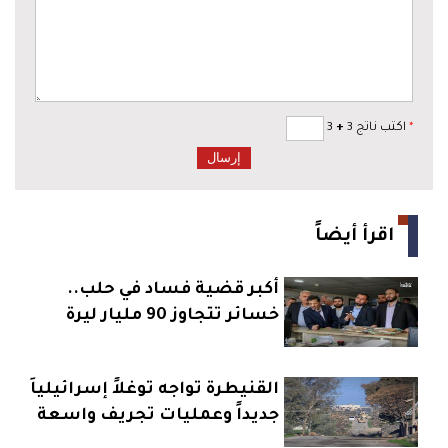
*
اكتب ناتج 3
+
3
اقرأ أيضاً
أكبر قضية فساد في حلب..
خسائر تتجاوز 90 مليار ليرة
القنيطرة تواجه توغلاً إسرائيلياً
جديداً وعمليات تجريف واسعة