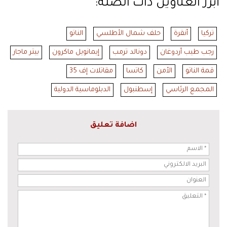
أبرز العناوين ذات الصلة:
تركيا
أنقرة
حلف شمال الأطلسي
الناتو
رجب طيب أردوغان
دونالد ترمب
إيمانويل ماكرون
بيتر ماجار
قمة الناتو
الأمن
كاتسا
مقاتلات إف 35
المجمع الرئاسي
إسطنبول
الدبلوماسية الدولية
اضافة تعليق