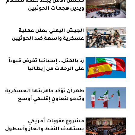
مجلس الأمن يجدد دعمه للسلام
ويدين هجمات الحوثيين
الجيش اليمني يعلن عملية
عسكرية واسعة ضد الحوثيين
رد بالمثل.. إسبانيا تفرض قيوداً
على الرحلات من إيطاليا
طهران تؤكد جاهزيتها العسكرية
وتدعو لتعاونٍ إقليميٍ أوسع
مشروع عقوبات أمريكي
يستهدف النفط والغاز وأسطول