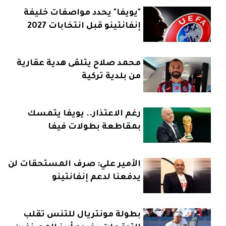
"يويفا" يحدد مواصفات خليفة
إنفانتينو قبل انتخابات 2027
محمد صلاح يتلقى هدية عقارية
من بلدية تركية
رغم الاعتذار.. يويفا يتمسك
بمقاطعة بطولات فيفا
الأمير علي: صرف المستحقات لن
يدفعنا لدعم إنفانتينو
بطولة مونتريال للتنس تقلب