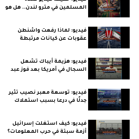
المسلمين في مترو لندن.. هل هو
حقيقي؟
فيديو: لماذا رفعت واشنطن
عقوبات عن كيانات مرتبطة
بإيران؟
فيديو: هزيمة أيباك تشعل
السجال في أمريكا بعد فوز عبد
الرحمن السيد
فيديو: توسعة معبر نصيب تثير
جدلًا في درعا بسبب استملاك
الأراضي
فيديو: كيف استغلت إسرائيل
أزمة سبتة في حرب المعلومات؟