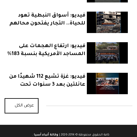
فيديو: أسواق النبطية تعود
للحياة.. التجار يفتحون محالهم
بعد الهدنة
فيديو: ارتفاع الهجمات على
المساجد الأمريكية بنسبة 183%
يثير القلق
فيديو: غزة تشيع 112 شهيدًا من
عائلتين بعد 3 سنوات تحت
الأنقاض
عرض الكل
كافة الحقوق محفوظة © 2014-2026 |
وكالة أنباء آسيا
.