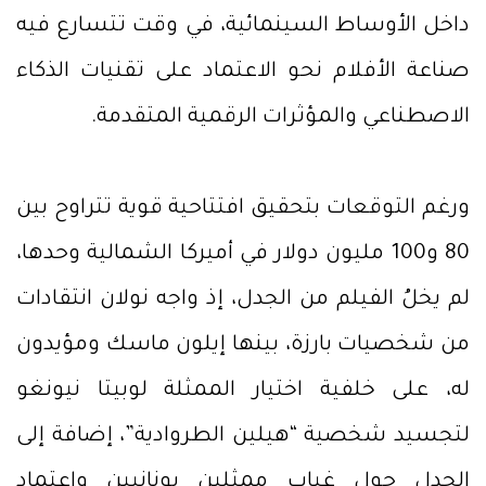
داخل الأوساط السينمائية، في وقت تتسارع فيه
صناعة الأفلام نحو الاعتماد على تقنيات الذكاء
الاصطناعي والمؤثرات الرقمية المتقدمة.
ورغم التوقعات بتحقيق افتتاحية قوية تتراوح بين
80 و100 مليون دولار في أميركا الشمالية وحدها،
لم يخلُ الفيلم من الجدل، إذ واجه نولان انتقادات
من شخصيات بارزة، بينها إيلون ماسك ومؤيدون
له، على خلفية اختيار الممثلة لوبيتا نيونغو
لتجسيد شخصية “هيلين الطروادية”، إضافة إلى
الجدل حول غياب ممثلين يونانيين واعتماد