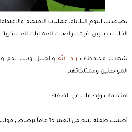
تصاعدت، اليوم الثلاثاء، عمليات الاقتحام والاعتداء
الفلسطينيين، فيما تواصلت العمليات العسكرية في
شهدت محافظات
رام الله
والخليل وبيت لحم ون
المواطنين وممتلكاتهم.
اقتحامات وإصابات في الضفة:
أصيبت طفلة تبلغ من العمر 15 عاماً برصاص قوات الاحتلال خلال اقتحام بلدة المغير شرق رام الله، حيث نقلت إلى المستشفى ووصفت حالتها بالمستقرة.