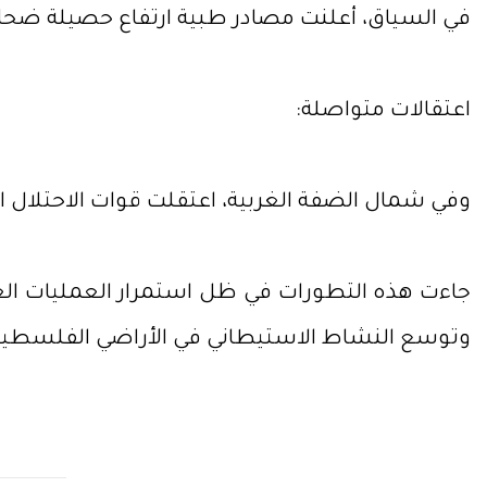
في السياق، أعلنت مصادر طبية ارتفاع حصيلة ضحايا الحرب إلى 73,008 شهداء و172,260 مصاباً منذ السابع من 
اعتقالات متواصلة:
وفي شمال الضفة الغربية، اعتقلت قوات الاحتلال 
جاءت هذه التطورات في ظل استمرار العمليات العس
وتوسع النشاط الاستيطاني في الأراضي الفلسطين