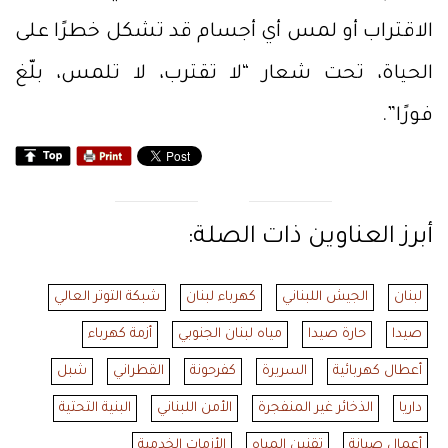
الاقتراب أو لمس أي أجسام قد تشكل خطرًا على
الحياة، تحت شعار “لا تقترب، لا تلمس، بلّغ
فورًا”.
أبرز العناوين ذات الصلة:
لبنان
الجيش اللبناني
كهرباء لبنان
شبكة التوتر العالي
صيدا
حارة صيدا
مياه لبنان الجنوبي
أزمة كهرباء
أعطال كهربائية
السريرة
كفرحونة
القطراني
شبل
داريا
الذخائر غير المنفجرة
الأمن اللبناني
البنية التحتية
أعمال صيانة
تقنين المياه
الأزمات الخدمية