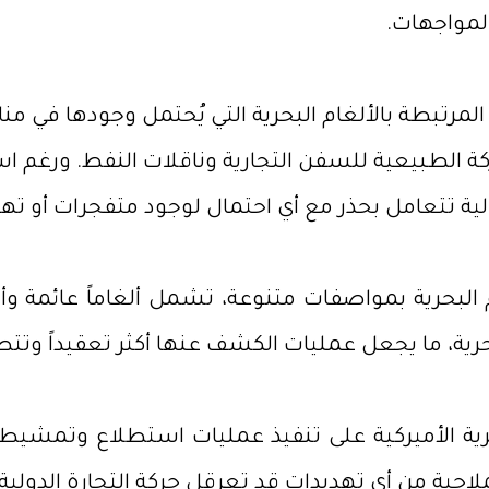
لمواجهات.
المرتبطة بالألغام البحرية التي يُحتمل وجودها في
لطبيعية للسفن التجارية وناقلات النفط. ورغم اس
لية تتعامل بحذر مع أي احتمال لوجود متفجرات أو ت
غام البحرية بمواصفات متنوعة، تشمل ألغاماً عائمة 
ية، ما يجعل عمليات الكشف عنها أكثر تعقيداً وتتط
بحرية الأميركية على تنفيذ عمليات استطلاع وتمشي
لاحية من أي تهديدات قد تعرقل حركة التجارة الدول