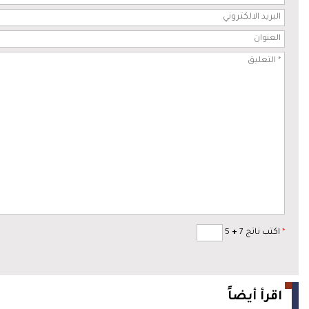
*
اكتب ناتج 7
+
5
اقرأ أيضاً