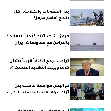
بين العقوبات والملاحة.. هل
ينجح تفاهم هرمز؟
هرمز يشهد تباطؤاً حاداً للملاحة
بالتزامن مع مفاوضات إيران
وعُمان
ترامب يرجح اتفاقاً قريباً بشأن
هرمز ويجدد التهديد العسكري
كواليس مواجهة غاضبة بين
ترامب وهيغسيث بسبب الحرب
على إيران
السعودية تقود رؤية دولية