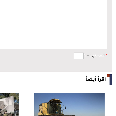
*
اكتب ناتج 3
+
5
اقرأ أيضاً