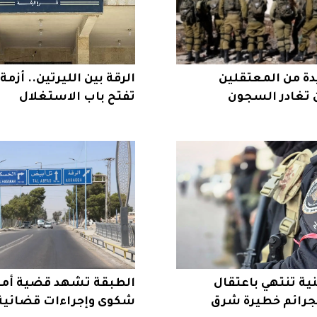
دة من المعتقلين
الرقة بين الليرتين.. أزم
 تغادر السجون
تفتح باب الاستغلال
ية
ية تنتهي باعتقال
الطبقة تشهد قضية أمن
رائم خطيرة شرق
شكوى وإجراءات قضائية 