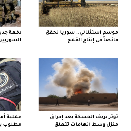
موسم استثنائي.. سوريا تحقق
دفعة جدي
فائضاً في إنتاج القمح
السوريين
الإسرائيل
توتر بريف الحسكة بعد إحراق
عملية أمن
منزل وسط اتهامات تتعلق
مطلوب بج