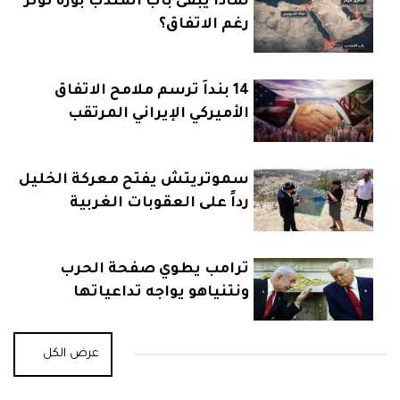
لماذا يبقى باب المندب بؤرة توتر
رغم الاتفاق؟
14 بنداً ترسم ملامح الاتفاق
الأميركي الإيراني المرتقب
سموتريتش يفتح معركة الخليل
رداً على العقوبات الغربية
ترامب يطوي صفحة الحرب
ونتنياهو يواجه تداعياتها
عرض الكل