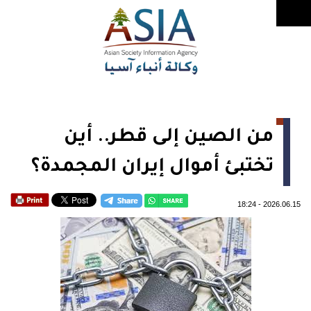
من الصين إلى قطر.. أين
تختبئ أموال إيران المجمدة؟
18:24
-
2026.06.15