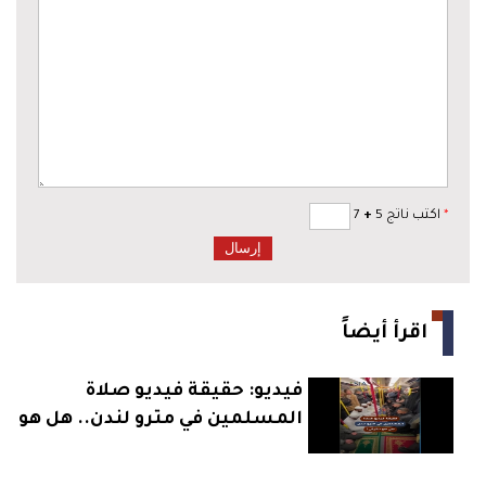
*
اكتب ناتج 5
+
7
اقرأ أيضاً
فيديو: حقيقة فيديو صلاة
المسلمين في مترو لندن.. هل هو
حقيقي؟