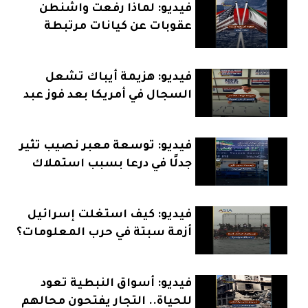
فيديو: لماذا رفعت واشنطن
عقوبات عن كيانات مرتبطة
بإيران؟
فيديو: هزيمة أيباك تشعل
السجال في أمريكا بعد فوز عبد
الرحمن السيد
فيديو: توسعة معبر نصيب تثير
جدلًا في درعا بسبب استملاك
الأراضي
فيديو: كيف استغلت إسرائيل
أزمة سبتة في حرب المعلومات؟
فيديو: أسواق النبطية تعود
للحياة.. التجار يفتحون محالهم