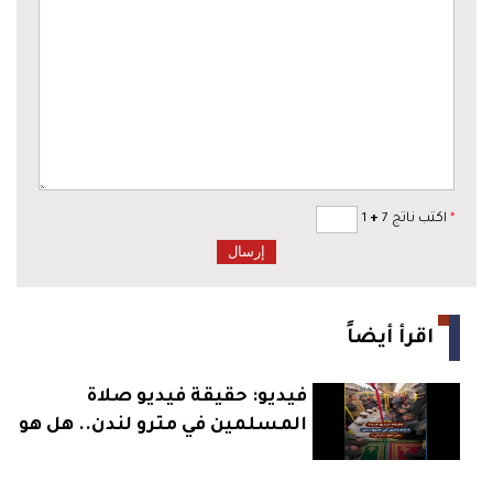
*
اكتب ناتج 7
+
1
اقرأ أيضاً
فيديو: حقيقة فيديو صلاة
المسلمين في مترو لندن.. هل هو
حقيقي؟