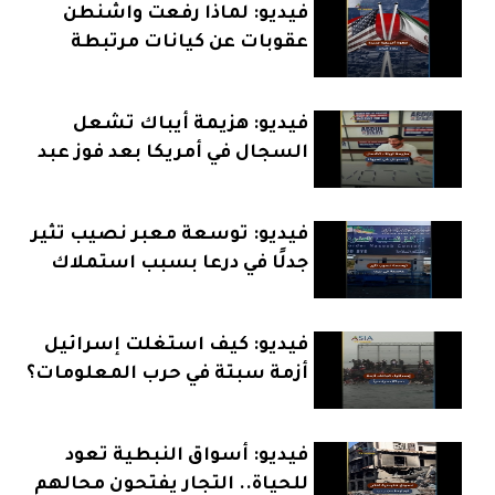
فيديو: لماذا رفعت واشنطن
عقوبات عن كيانات مرتبطة
بإيران؟
فيديو: هزيمة أيباك تشعل
السجال في أمريكا بعد فوز عبد
الرحمن السيد
فيديو: توسعة معبر نصيب تثير
جدلًا في درعا بسبب استملاك
الأراضي
فيديو: كيف استغلت إسرائيل
أزمة سبتة في حرب المعلومات؟
فيديو: أسواق النبطية تعود
للحياة.. التجار يفتحون محالهم