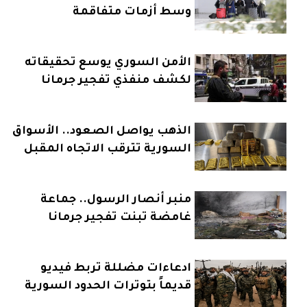
وسط أزمات متفاقمة
الأمن السوري يوسع تحقيقاته
لكشف منفذي تفجير جرمانا
الذهب يواصل الصعود.. الأسواق
السورية تترقب الاتجاه المقبل
منبر أنصار الرسول.. جماعة
غامضة تبنت تفجير جرمانا
ادعاءات مضللة تربط فيديو
قديماً بتوترات الحدود السورية
العراقية