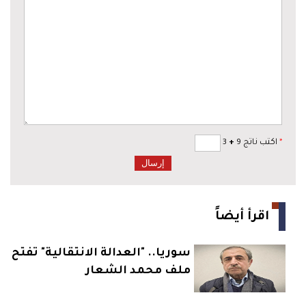
*
اكتب ناتج 9
+
3
اقرأ أيضاً
سوريا.. "العدالة الانتقالية" تفتح
ملف محمد الشعار