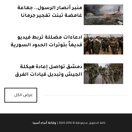
منبر أنصار الرسول.. جماعة
غامضة تبنت تفجير جرمانا
ادعاءات مضللة تربط فيديو
قديماً بتوترات الحدود السورية
العراقية
دمشق تواصل إعادة هيكلة
الجيش وتبديل قيادات الفرق
عرض الكل
كافة الحقوق محفوظة © 2014-2026 |
وكالة أنباء آسيا
.