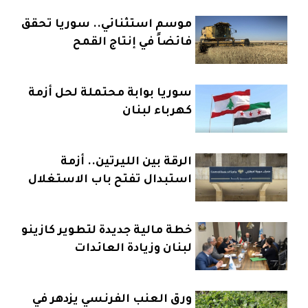
موسم استثنائي.. سوريا تحقق
فائضاً في إنتاج القمح
سوريا بوابة محتملة لحل أزمة
كهرباء لبنان
الرقة بين الليرتين.. أزمة
استبدال تفتح باب الاستغلال
خطة مالية جديدة لتطوير كازينو
لبنان وزيادة العائدات
ورق العنب الفرنسي يزدهر في