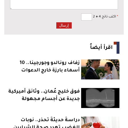
*
اكتب ناتج 4
+
2
اقرأ أيضاً
زفاف رونالدو وجورجينا.. 10
أسماء بارزة خارج الدعوات
فوق خليج عُمان.. وثائق أميركية
جديدة عن أجسام مجهولة
دراسةٌ حديثةٌ تحذر.. نوبات
الغضب تهدد صحة الشرايين