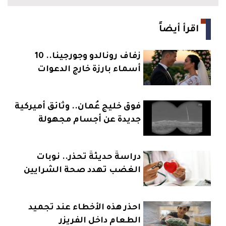
اقرأ أيضاً
زفاف رونالدو وجورجينا.. 10
أسماء بارزة خارج الدعوات
فوق خليج عُمان.. وثائق أميركية
جديدة عن أجسام مجهولة
دراسةٌ حديثةٌ تحذر.. نوبات
الغضب تهدد صحة الشرايين
والقلب
احذر هذه الأخطاء عند تجميد
الطعام داخل الفريزر