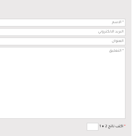
*
اكتب ناتج 2
+
1