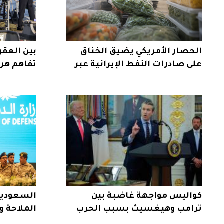
الحصار الأمريكي يضيق الخناق
بين العقو
على صادرات النفط الإيرانية عبر
تفاهم هرم
خرج
كواليس مواجهة غاضبة بين
السعودية 
ترامب وهيغسيث بسبب الحرب
الملاحة و
على إيران