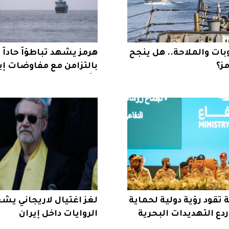
بات والملاحة.. هل ينجح
هرمز يشهد تباطؤاً حاداً 
ز؟
بالتزامن مع مفاوضات إي
وعُمان
تقود رؤية دولية لحماية
لغز اغتيال لاريجاني يش
ردع التهديدات البحرية
الروايات داخل إيران