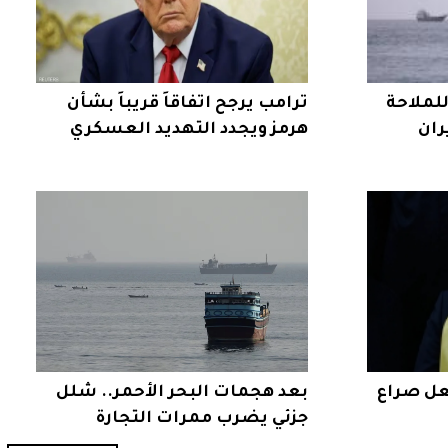
للملاحة
ترامب يرجح اتفاقاً قريباً بشأن
ران
هرمز ويجدد التهديد العسكري
عل صراع
بعد هجمات البحر الأحمر.. شلل
جزئي يضرب ممرات التجارة