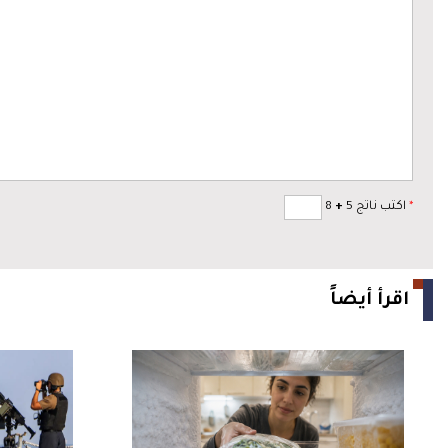
*
اكتب ناتج 5
+
8
اقرأ أيضاً