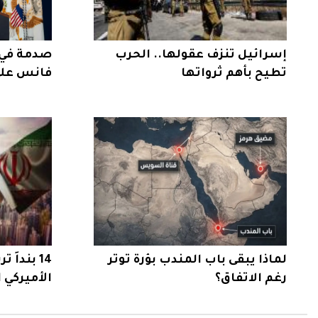
إسرائيل تنزف عقولها.. الحرب
صدمة في 
تطيح بأهم ثرواتها
فانس على 
لماذا يبقى باب المندب بؤرة توتر
14 بنداً
رغم الاتفاق؟
الأميركي ا