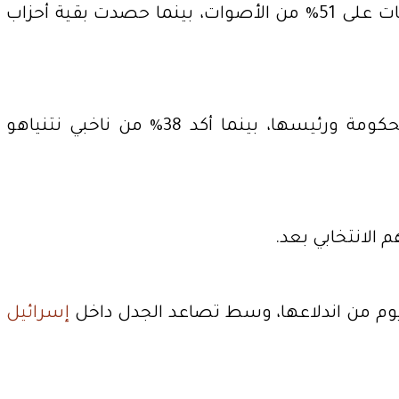
امتدت حالة التململ إلى القاعدة الانتخابية لنتنياهو في الشمال، حيث حصل حزب الليكود في آخر انتخابات على 51% من الأصوات، بينما حصدت بقية أحزاب
وأظهر استطلاع للقناة الإسرائيلية "كان 11" أن 70% من سكان المنطقة يشعرون بالغضب تجاه الحكومة ورئيسها، بينما أكد 38% من ناخبي نتنياهو
إسرائيل