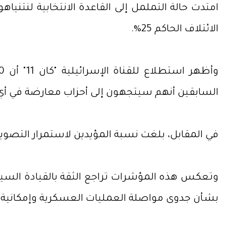
الائتلاف الحاكم 25%.
السابقين أنهم سيتجهون إلى أحزاب معارضة في أي ا
في المقابل، بلغت نسبة المؤيدين لاستمرار التصويت لنتنياهو 27% فقط، في حين لم يحسم 35% مو
وتعكس هذه المؤشرات تراجع الثقة بالقيادة السياسية والعسكرية مع استم
بشأن جدوى مواصلة العمليات العسكرية وإمكانية ت