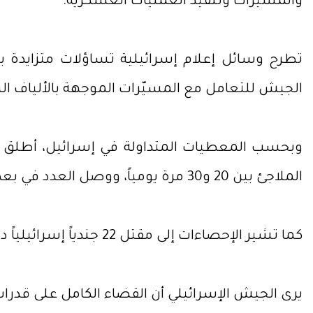
والمسيرات وتنفيذ العمليات العسكرية.
تطرح وسائل إعلام إسرائيلية تساؤلات متزايدة ب
الجيش للتعامل مع المسيّرات الموجهة بالألياف ا
الملاجئ بين 20 و30 مرة يومياً، ووصل العدد في بعض الأيام إلى 40 مرة.
كما تشير الإحصاءات إلى مقتل 22 جندياً إسرائيلياً داخل لبنان خلال الأسابيع الستة الماضية.
يرى الجيش الإسرائيلي أن القضاء الكامل على قدرا