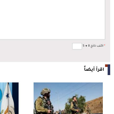
*
اكتب ناتج 8
+
5
اقرأ أيضاً