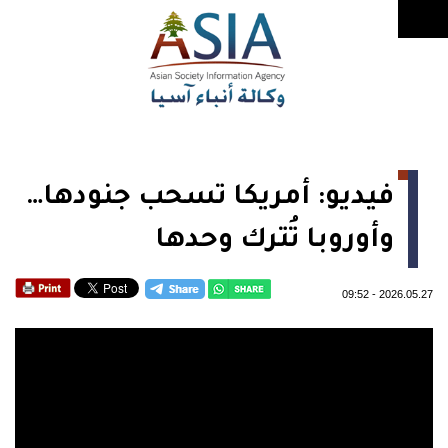
فيديو: أمريكا تسحب جنودها…
وأوروبا تُترك وحدها
09:52
-
2026.05.27