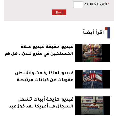
*
اكتب ناتج 10
+
2
اقرأ أيضاً
فيديو: حقيقة فيديو صلاة
المسلمين في مترو لندن.. هل هو
حقيقي؟
فيديو: لماذا رفعت واشنطن
عقوبات عن كيانات مرتبطة
بإيران؟
فيديو: هزيمة أيباك تشعل
السجال في أمريكا بعد فوز عبد
الرحمن السيد