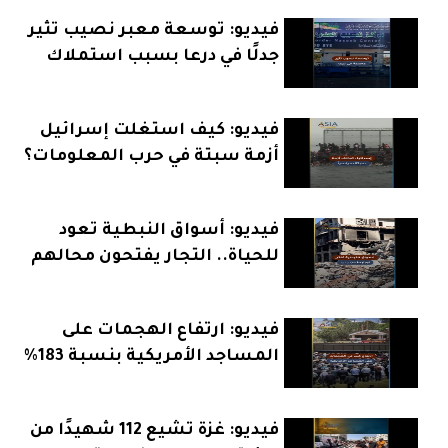
فيديو: توسعة معبر نصيب تثير
جدلًا في درعا بسبب استملاك
الأراضي
فيديو: كيف استغلت إسرائيل
أزمة سبتة في حرب المعلومات؟
فيديو: أسواق النبطية تعود
للحياة.. التجار يفتحون محالهم
بعد الهدنة
فيديو: ارتفاع الهجمات على
المساجد الأمريكية بنسبة 183%
يثير القلق
فيديو: غزة تشيع 112 شهيدًا من