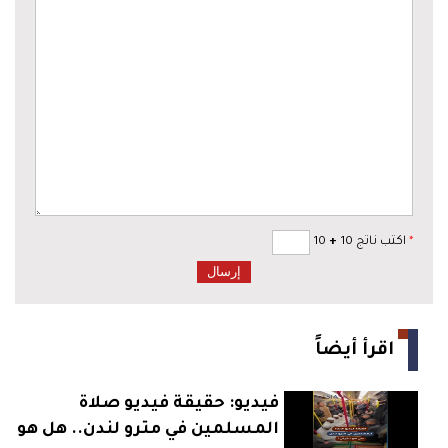
*
اكتب ناتج 10
+
10
اقرأ أيضاً
فيديو: حقيقة فيديو صلاة
المسلمين في مترو لندن.. هل هو