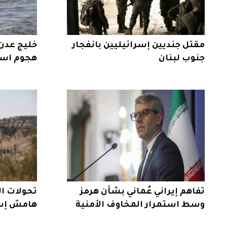
مقتل جنديين إسرائيليين بانفجار
خليج عدن
جنوب لبنان
هجوم است
تفاهم إيراني عُماني بشأن هرمز
تحولات ال
وسط استمرار المخاوف الأمنية
هامش إس