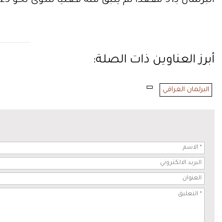
البرلمان بـ51 مقعداً لم يتبقَّ منه فعلياً سوى نحو 23 نائباً، في واحدة من أسرع حالات التفكك التي تطال تحالفاً سياسياً كبيراً عقب تشكيل الحكومة العراقية.
أبرز العناوين ذات الصلة:
البرلمان العراقي