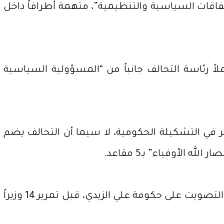
تفاقات السياسية والتنظيمية”، متهمة أطرافاً داخل
ً رئاسة التحالف جانباً من “المسؤولية السياسية
 في التشكيلة الحكومية، لا سيما أن التحالف يضم
وشهدت جلسة البرلمان، الخميس، مشادات كلامية واشتباكات بالأيدي قرب منصة الرئاسة، بالتزامن مع التصويت على حكومة علي الزيدي، قبل تمرير 14 وزيراً