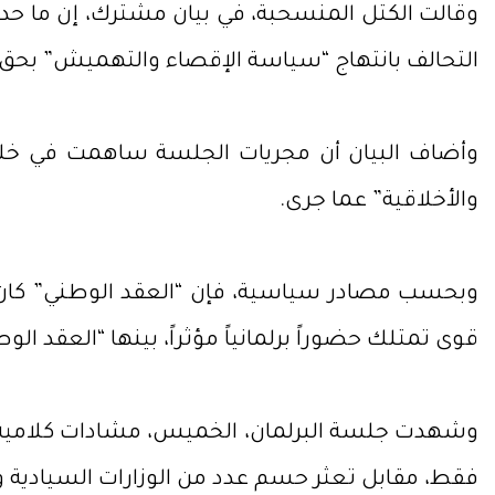
وقالت الكتل المنسحبة، في بيان مشترك، إن ما حدث 
التحالف بانتهاج “سياسة الإقصاء والتهميش” بحق
وأضاف البيان أن مجريات الجلسة ساهمت في خلق أج
والأخلاقية” عما جرى.
وبحسب مصادر سياسية، فإن “العقد الوطني” كان يع
قوى تمتلك حضوراً برلمانياً مؤثراً، بينها “العقد الوطني” بـ9 مقاعد، و”سومريون” بـ6 مقاعد، إضافة إلى “أنصار الله الأوفي
فقط، مقابل تعثر حسم عدد من الوزارات السيادية و