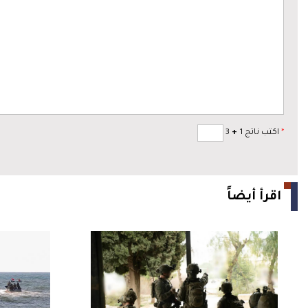
*
اكتب ناتج 1
+
3
اقرأ أيضاً