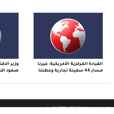
أهالي اس
قلنديا
القيادة المركزية الأمريكية: غيرنا
وزير الاقت
مسار 44 سفينة تجارية وعطلنا
صمود اقت
سفينتين وفتشنا اثنتين منذ
ولا صحة ل
استئناف حصار إيران
موارد المو
كافة الحقوق محفوظة © 2014-2026 |
وكالة أنباء آسيا
.