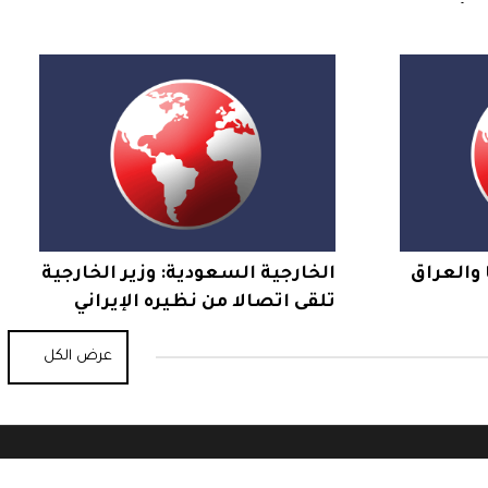
لى أسطح
نزع السلاح بغزة والتمهيد
للانتقال لحكم مدني
 والعراق
الخارجية السعودية: وزير الخارجية
تلقى اتصالا من نظيره الإيراني
نفط
ناقشا خلاله الجهود الدبلوماسية
عرض الكل
لخفض التصعيد