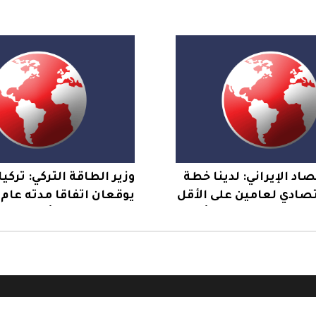
رى وشهداء في مخيم
القدس وتنشر قناصة ع
البنايات
صاد الإيراني: لدينا خطة
وزير الطاقة التركي: تركيا
صادي لعامين على الأقل
يوقعان اتفاقا مدته عام
لادعاء بعجزنا عن تأمين
لاستخدام خط أنابيب ال
ازنة
المؤدي إلى ميناء جيهان