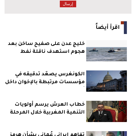
اقرأ أيضاً
خليج عدن على صفيح ساخن بعد
هجوم استهدف ناقلة نفط
الكونغرس يصعّد تدقيقه في
مؤسسات مرتبطة بالإخوان داخل
أمريكا
خطاب العرش يرسم أولويات
التنمية المغربية خلال المرحلة
المقبلة
تفاهم إيراني عُماني بشأن هرمز