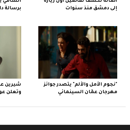
أصالة تكشف تفاصيل أول زيارة
الشامي ي
إلى دمشق منذ سنوات
برسالة دا
"نجوم الأمل والألم" يتصدر جوائز
شيرين عب
مهرجان عمّان السينمائي
وتعلن عود