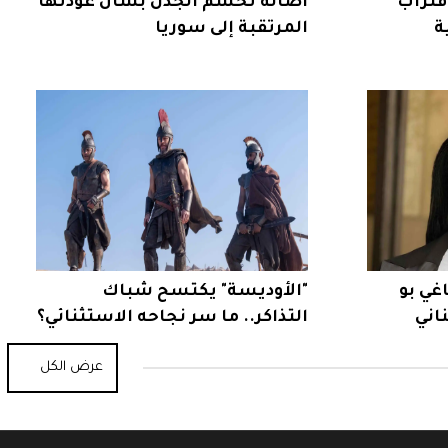
قتراب
أصالة تحسم الجدل بشأن عودتها
ة
المرتقبة إلى سوريا
غي بو
"الأوديسة" يكتسح شباك
اني
التذاكر.. ما سر نجاحه الاستثنائي؟
عرض الكل