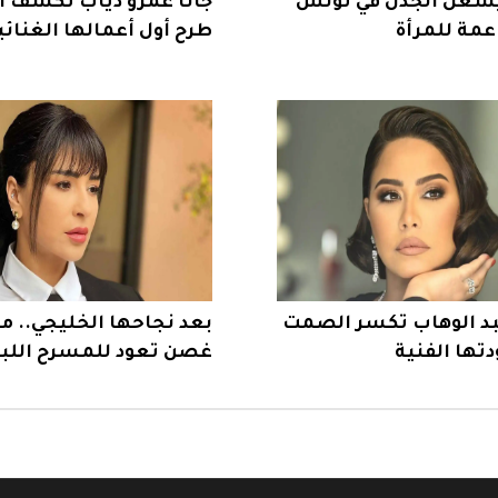
شعل الجدل في تونس
جانا عمرو دياب تكشف ا
عمة للمرأة
طرح أول أعمالها الغنائي
د الوهاب تكسر الصمت
بعد نجاحها الخليجي.. ما
تها الفنية
غصن تعود للمسرح اللبن