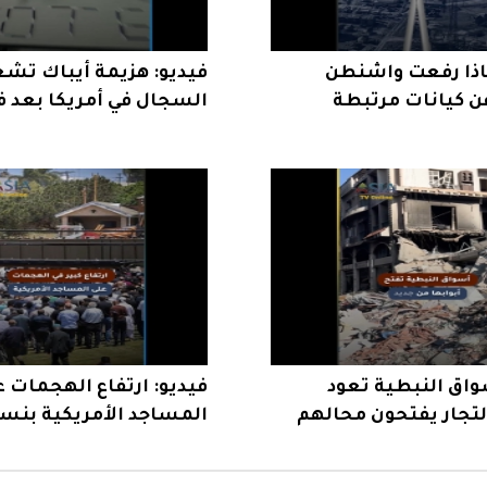
ماذا رفعت واشنطن
فيديو: هزيمة أيباك تش
ن كيانات مرتبطة
السجال في أمريكا بعد ف
الرحمن السيد
واق النبطية تعود
فيديو: ارتفاع الهجمات 
التجار يفتحون محالهم
ة
يثير القلق