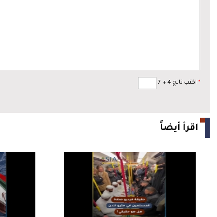
*
اكتب ناتج 4
+
7
اقرأ أيضاً