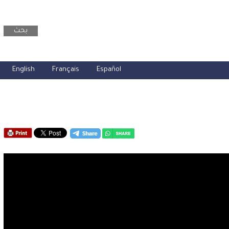
بحث
English
Français
Español