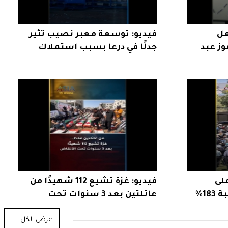
عل
فيديو: توسعة معبر نصيب تثير
وز عبد
جدلًا في درعا بسبب استملاك
الأراضي
على
فيديو: غزة تشيع 112 شهيدًا من
المساجد الأمريكية بنسبة 183%
عائلتين بعد 3 سنوات تحت
الأنقاض
عرض الكل