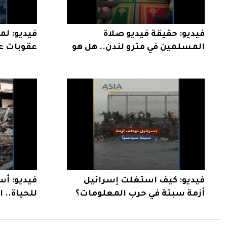
فيديو: حقيقة فيديو صلاة
فيديو: ل
المسلمين في مترو لندن.. هل هو
عقوبات ع
حقيقي؟
بإيران؟
فيديو: كيف استغلت إسرائيل
فيديو: أس
أزمة سبتة في حرب المعلومات؟
للحياة.. 
بعد الهدن