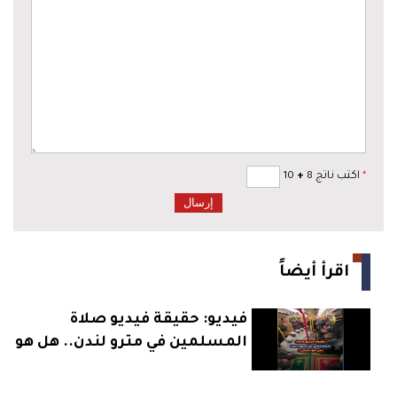
*
اكتب ناتج 8
+
10
اقرأ أيضاً
فيديو: حقيقة فيديو صلاة
المسلمين في مترو لندن.. هل هو
حقيقي؟