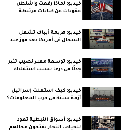
فيديو: لماذا رفعت واشنطن
عقوبات عن كيانات مرتبطة
بإيران؟
فيديو: هزيمة أيباك تشعل
السجال في أمريكا بعد فوز عبد
الرحمن السيد
فيديو: توسعة معبر نصيب تثير
جدلًا في درعا بسبب استملاك
الأراضي
فيديو: كيف استغلت إسرائيل
أزمة سبتة في حرب المعلومات؟
فيديو: أسواق النبطية تعود
للحياة.. التجار يفتحون محالهم