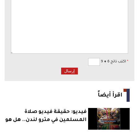
*
اكتب ناتج 6
+
9
اقرأ أيضاً
فيديو: حقيقة فيديو صلاة
المسلمين في مترو لندن.. هل هو
حقيقي؟