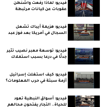
فيديو: لماذا رفعت واشنطن
عقوبات عن كيانات مرتبطة
بإيران؟
فيديو: هزيمة أيباك تشعل
السجال في أمريكا بعد فوز عبد
الرحمن السيد
فيديو: توسعة معبر نصيب تثير
جدلًا في درعا بسبب استملاك
الأراضي
فيديو: كيف استغلت إسرائيل
أزمة سبتة في حرب المعلومات؟
فيديو: أسواق النبطية تعود
للحياة.. التجار يفتحون محالهم