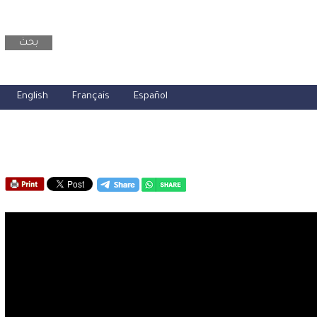
بحث
English
Français
Español