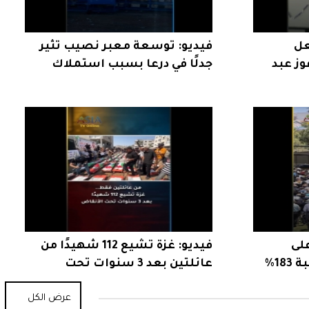
عل
فيديو: توسعة معبر نصيب تثير
وز عبد
جدلًا في درعا بسبب استملاك
الأراضي
على
فيديو: غزة تشيع 112 شهيدًا من
المساجد الأمريكية بنسبة 183%
عائلتين بعد 3 سنوات تحت
الأنقاض
عرض الكل