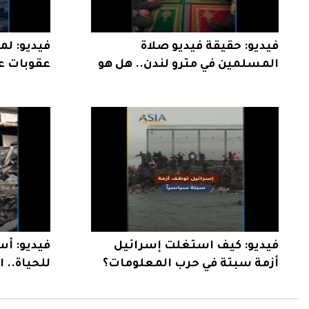
فيديو: حقيقة فيديو صلاة
فيديو: ل
المسلمين في مترو لندن.. هل هو
عقوبات ع
حقيقي؟
بإيران؟
فيديو: كيف استغلت إسرائيل
فيديو: أس
أزمة سبتة في حرب المعلومات؟
للحياة.. 
بعد الهدن