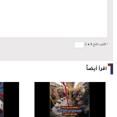
*
اكتب ناتج 8
+
2
اقرأ أيضاً