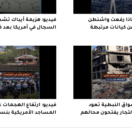
ماذا رفعت واشنطن
فيديو: هزيمة أيباك تش
ن كيانات مرتبطة
السجال في أمريكا بعد ف
الرحمن السيد
واق النبطية تعود
فيديو: ارتفاع الهجمات 
التجار يفتحون محالهم
ة
يثير القلق