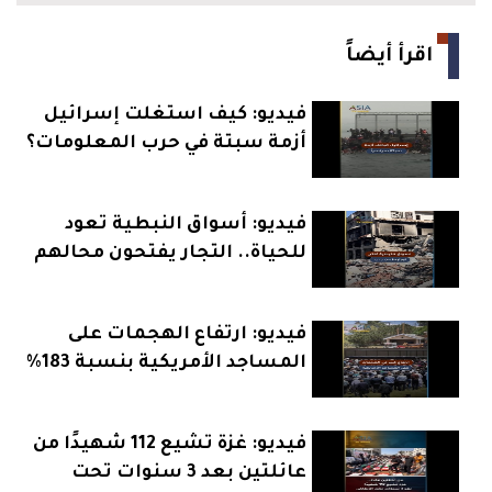
اقرأ أيضاً
فيديو: كيف استغلت إسرائيل
أزمة سبتة في حرب المعلومات؟
فيديو: أسواق النبطية تعود
للحياة.. التجار يفتحون محالهم
بعد الهدنة
فيديو: ارتفاع الهجمات على
المساجد الأمريكية بنسبة 183%
يثير القلق
فيديو: غزة تشيع 112 شهيدًا من
عائلتين بعد 3 سنوات تحت