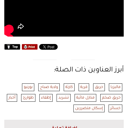
أبرز العناوين ذات الصلة:
ماليزيا
حريق
قرية
كارثة
ولاية صباح
بورنيو
حريق ضخم
منازل مائية
تشريد
إطفاء
طوارئ
أخبار
خسائر
إسكان متضررين