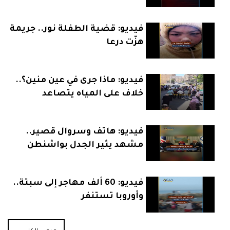
الأنقاض
فيديو: قضية الطفلة نور.. جريمة
هزّت درعا
فيديو: ماذا جرى في عين منين؟..
خلاف على المياه يتصاعد
فيديو: هاتف وسروال قصير..
مشهد يثير الجدل بواشنطن
فيديو: 60 ألف مهاجر إلى سبتة..
وأوروبا تستنفر