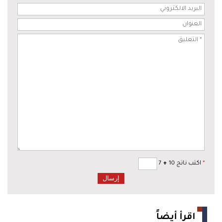
*
اكتب ناتج 10
+
7
اقرأ أيضاً