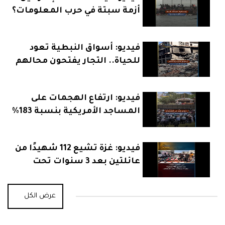
أزمة سبتة في حرب المعلومات؟
فيديو: أسواق النبطية تعود
للحياة.. التجار يفتحون محالهم
بعد الهدنة
فيديو: ارتفاع الهجمات على
المساجد الأمريكية بنسبة 183%
يثير القلق
فيديو: غزة تشيع 112 شهيدًا من
عائلتين بعد 3 سنوات تحت
الأنقاض
عرض الكل