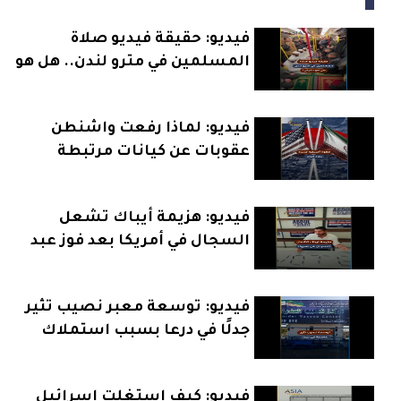
فيديو: حقيقة فيديو صلاة
المسلمين في مترو لندن.. هل هو
حقيقي؟
فيديو: لماذا رفعت واشنطن
عقوبات عن كيانات مرتبطة
بإيران؟
فيديو: هزيمة أيباك تشعل
السجال في أمريكا بعد فوز عبد
الرحمن السيد
فيديو: توسعة معبر نصيب تثير
جدلًا في درعا بسبب استملاك
الأراضي
فيديو: كيف استغلت إسرائيل