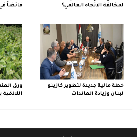
لمخالفة الاتجاه العالمي؟
فائضاً في
خطة مالية جديدة لتطوير كازينو
ورق العنب
لبنان وزيادة العائدات
اللاذقية بـ4500 دونم