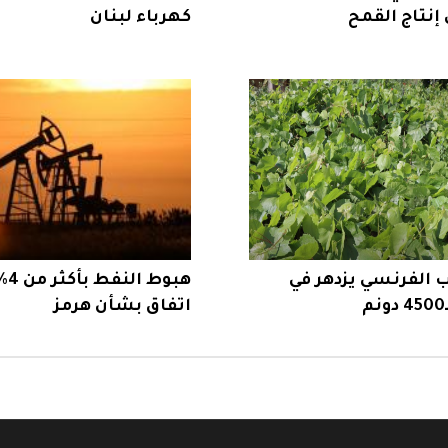
 إنتاج القمح
كهرباء لبنان
 الفرنسي يزدهر في
هبو
اتفاق بشأن هرمز