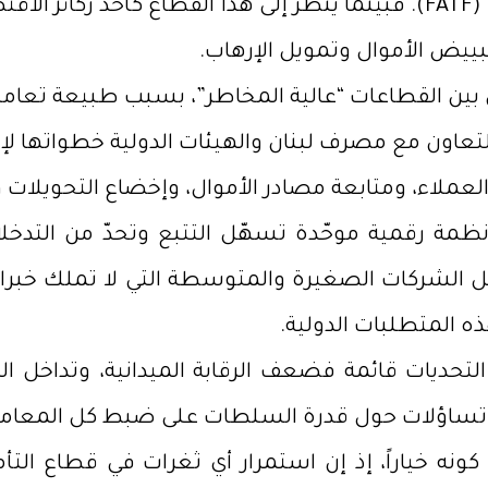
البلاد من «اللائحة الرمادية» لمجموعة العمل المالي (FATF). فبينما يُنظر
ييض الأموال وتمويل الإرهاب.
 بين القطاعات “عالية المخاطر”، بسبب طبيعة تعاملات
التعاون مع مصرف لبنان والهيئات الدولية خطواتها لإ
العملاء، ومتابعة مصادر الأموال، وإخضاع التحويلات
أنظمة رقمية موحّدة تسهّل التتبع وتحدّ من التدخلات 
اخل الشركات الصغيرة والمتوسطة التي لا تملك خب
ه المتطلبات الدولية.
 التحديات قائمة فضعف الرقابة الميدانية، وتداخل ا
ة تساؤلات حول قدرة السلطات على ضبط كل المعاملات
كونه خياراً، إذ إن استمرار أي ثغرات في قطاع التأ