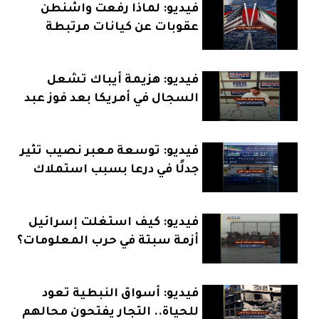
فيديو: لماذا رفعت واشنطن
عقوبات عن كيانات مرتبطة
بإيران؟
فيديو: هزيمة أيباك تشعل
السجال في أمريكا بعد فوز عبد
الرحمن السيد
فيديو: توسعة معبر نصيب تثير
جدلًا في درعا بسبب استملاك
الأراضي
فيديو: كيف استغلت إسرائيل
أزمة سبتة في حرب المعلومات؟
فيديو: أسواق النبطية تعود
للحياة.. التجار يفتحون محالهم