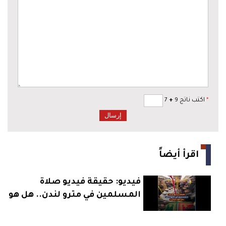
*
اكتب ناتج 9
+
7
اقرأ أيضاً
فيديو: حقيقة فيديو صلاة
المسلمين في مترو لندن.. هل هو
حقيقي؟