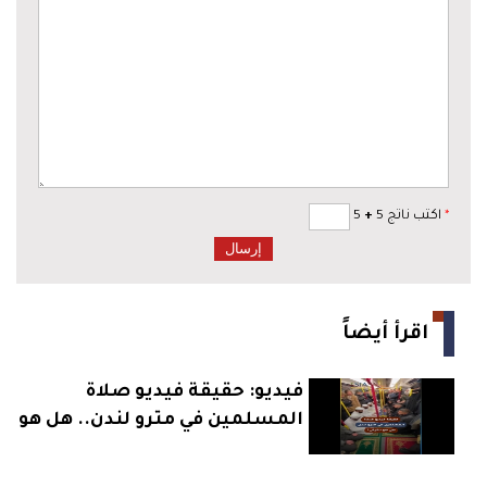
*
اكتب ناتج 5
+
5
اقرأ أيضاً
فيديو: حقيقة فيديو صلاة
المسلمين في مترو لندن.. هل هو
حقيقي؟