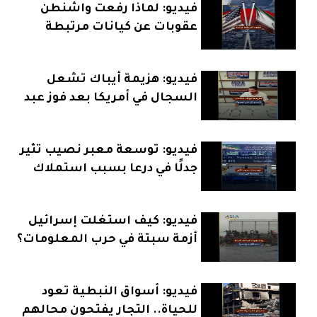
فيديو: لماذا رفعت واشنطن
عقوبات عن كيانات مرتبطة
بإيران؟
فيديو: هزيمة أيباك تشعل
السجال في أمريكا بعد فوز عبد
الرحمن السيد
فيديو: توسعة معبر نصيب تثير
جدلًا في درعا بسبب استملاك
الأراضي
فيديو: كيف استغلت إسرائيل
أزمة سبتة في حرب المعلومات؟
فيديو: أسواق النبطية تعود
للحياة.. التجار يفتحون محالهم