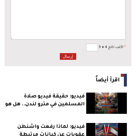
*
اكتب ناتج 4
+
9
اقرأ أيضاً
فيديو: حقيقة فيديو صلاة
المسلمين في مترو لندن.. هل هو
حقيقي؟
فيديو: لماذا رفعت واشنطن
عقوبات عن كيانات مرتبطة