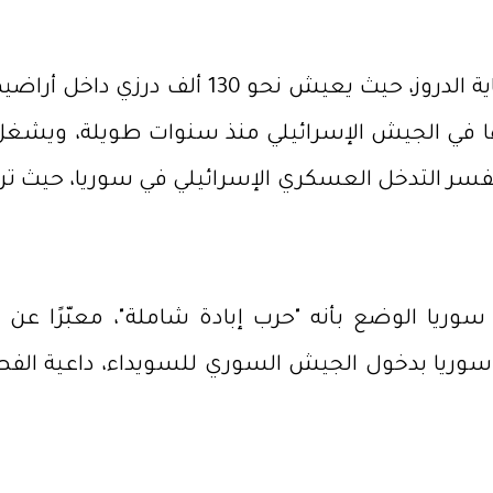
تدافع إسرائيل عن موقفها بالقول إنها ملزمة 
ها في الجيش الإسرائيلي منذ سنوات طويلة، ويشغل
ة يفسر التدخل العسكري الإسرائيلي في سوريا، حيث ت
ي سوريا الوضع بأنه "حرب إبادة شاملة"، معبّرًا
في سوريا بدخول الجيش السوري للسويداء، داعية الف