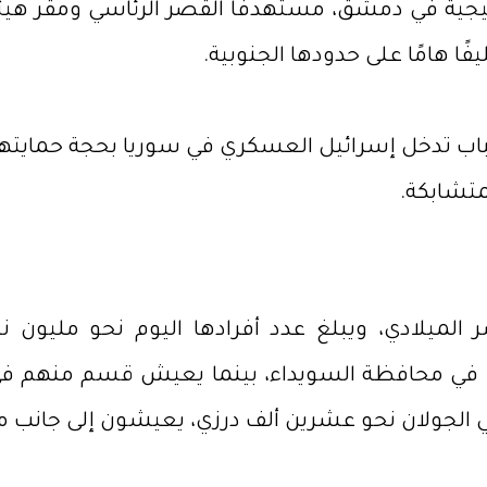
ية في دمشق، مستهدفًا القصر الرئاسي ومقر هيئة ا
فًا هامًا على حدودها الجنوبية.
ب تدخل إسرائيل العسكري في سوريا بحجة حمايتهم، ب
متشابكة.
 الميلادي، ويبلغ عدد أفرادها اليوم نحو مليون 
سي في محافظة السويداء، بينما يعيش قسم منهم في