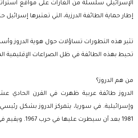
الإسرائيلي سلسلة من الغارات على مواقع استراتيج
إطار حماية الطائفة الدرزية، التي تعتبرها إسرائيل حلي
تثير هذه التطورات تساؤلات حول هوية الدروز وأسبا
تحيط بهذه الطائفة في ظل الصراعات الإقليمية ال
من هم الدروز؟
الدروز طائفة عربية ظهرت في القرن الحادي عشر
وإسرائيلية. في سوريا، يتمركز الدروز بشكل رئي
1981 بعد أن سيطرت عليها في حرب 1967. ويقيم في الجولان نحو عشرين ألف درزي، يعيشون إلى جانب مستوطنين يهود في أكثر من ثلاثين مستوطنة.