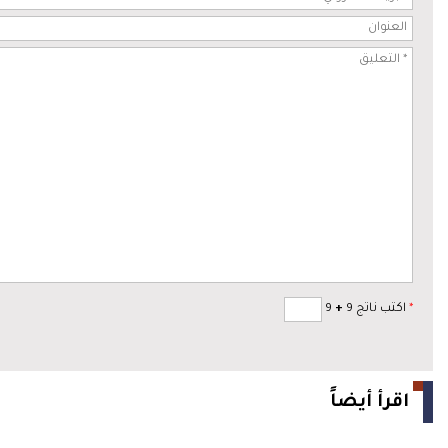
*
اكتب ناتج 9
+
9
اقرأ أيضاً