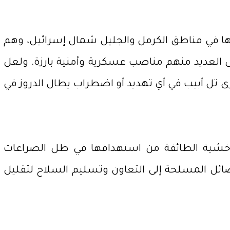
بحماية الدروز، حيث يعيش نحو 130 ألف درزي داخل أراضيها في مناطق الكرمل والجليل شمال إسرائيل، وهم
 العديد منهم مناصب عسكرية وأمنية بارزة. ولعل
رى تل أبيب في أي تهديد أو اضطراب يطال الدروز في
 عن خشية الطائفة من استهدافها في ظل الصراعات
صائل المسلحة إلى التعاون وتسليم السلاح لتقليل