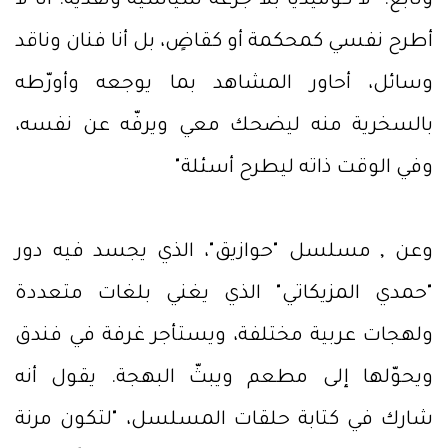
وتابع: "لا كوميديا بلا جرعة سياسية ونقدية. أنا لا
أطرح نفسي كمحكمة أو كقاضٍ، بل أنا فنان وناقد
وسائل، أحاور المشاهد بما يوجعه وأورّطه
بالسخرية منه ليضحك معي ويرفّه عن نفسه،
وفي الوقت ذاته ليطرح أسئلة"
وعن , مسلسل "حوازيق"، الذي يجسد فيه دور
"حمدي المزيكاتي" الذي يغني بلغات متعددة
ولهجات عربية مختلفة، ويستأجر غرفة في فندق
ويحوّلها إلى مطعم ويبثّ البهجة. يقول أنه
شارك في كتابة حلقات المسلسل، "لتكون مرنة