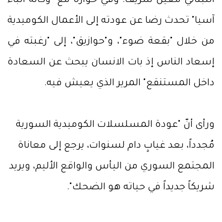
اللبناني معين شريف. وفي حواره مع "وكالة انباء
آسيا" تحدث رضا عن عودته إلى الأعمال الكوميدية
من خلال "بقعة ضوء"، و"حوازيق"، إلى "رغبته في
إسعاد الناس إذ بات الانسان يبحث عن السعادة
داخل المستنقع" المرير الذي يعيش فيه.
ورأى أنّ "عودة المسلسلات الكوميدية السورية
مُجدداً، بعد غيابٍ دام لسنوات، يرجع إلى معاناة
المجتمع السوري من اليأس والواقع الأليم، ويريد
شريكاً جديداً في حياته هو الضحك".