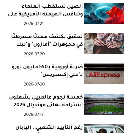
الصين تستقطب العلماء
وتنافس الهيمنة الأمريكية على
البحث العلمي
2026-07-21
تحقيق يكشف معدنًا مسرطنًا
في مجوهرات "أمازون" و"تيك
توك"
2026-07-20
ضربة أوروبية بـ550 مليون يورو
لـ"علي إكسبريس"
2026-07-20
خمسة نجوم عالميين يشعلون
استراحة نهائي مونديال 2026
2026-07-17
رغم التأييد الشعبي.. اليابان